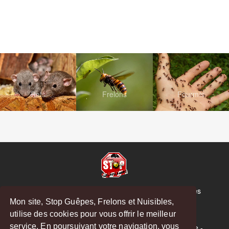
Rats
Frelons
Fourmis
© Copyright 2026 Stop Guêpes, Frelons et Nuisibles
Mon site, Stop Guêpes, Frelons et Nuisibles,
Mentions légales
utilise des cookies pour vous offrir le meilleur
Créé par
MattWeb
service. En poursuivant votre navigation, vous
Saint-Gaudens
-
Saint-Girons
-
Boulogne-sur-Gesse
-