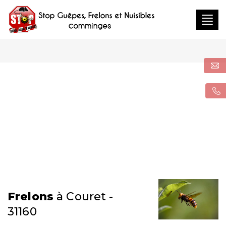
Togg
navig
Frelons
à Couret -
31160