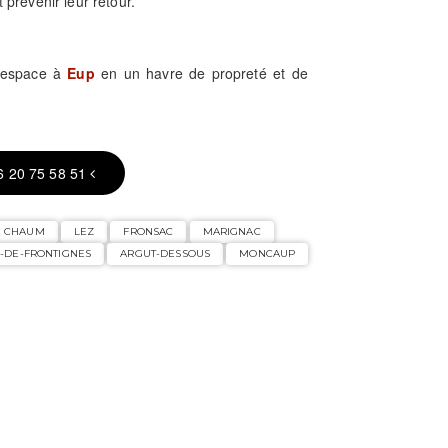
 prévenir leur retour.
e espace à
Eup
en un havre de propreté et de
6 20 75 58 51
CHAUM
LEZ
FRONSAC
MARIGNAC
-DE-FRONTIGNES
ARGUT-DESSOUS
MONCAUP