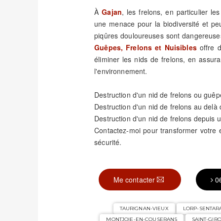
À
Gajan
, les frelons, en particulier l
une menace pour la biodiversité et pe
piqûres douloureuses sont dangereuses
Guêpes, Frelons et Nuisibles
offre d
éliminer les nids de frelons, en assura
l'environnement.
Destruction d'un nid de frelons ou guêp
Destruction d'un nid de frelons au delà
Destruction d'un nid de frelons depuis u
Contactez-moi pour transformer votre
sécurité.
Me contacter
0
TAURIGNAN-VIEUX
LORP-SENTAR
MONTJOIE-EN-COUSERANS
SAINT-GIR