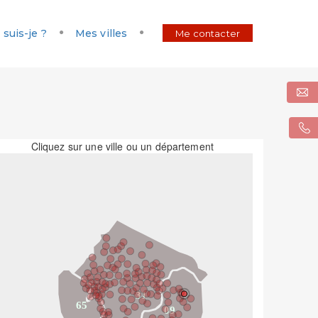
 suis-je ?
Mes villes
Me contacter
Cliquez sur une ville ou un département
31
65
09