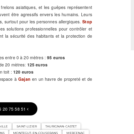
es frelons asiatiques, et les guêpes représentent
uvent être agressifs envers les humains. Leurs
, surtout pour les personnes allergiques.
Stop
es solutions professionnelles pour contrôler et
nt la sécurité des habitants et la protection de
es entre 0 à 20 mètres :
95 euros
 de 20 mètres:
125 euros
n toit :
120 euros
 espace à
Gajan
en un havre de propreté et de
6 20 75 58 51
AILLE
SAINT-LIZIER
TAURIGNAN-CASTET
ONS
MONTEGUT-EN-COUSERANS
MERCENAC