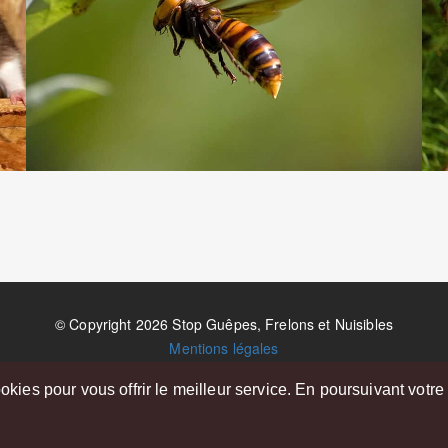
© Copyright 2026 Stop Guêpes, Frelons et Nuisibles
Mentions légales
Créé par
MattWeb
okies pour vous offrir le meilleur service. En poursuivant votre
Saint-Gaudens
-
Saint-Girons
-
Boulogne-sur-Gesse
-
Montréjeau