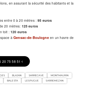
elons, en assurant la sécurité des habitants et la
es entre 0 à 20 mètres :
95 euros
 de 20 mètres:
125 euros
n toit :
120 euros
 espace à
Gensac-de-Boulogne
en un havre de
6 20 75 58 51
NGES
BLAJAN
SARRECAVE
MONTMAURIN
BALESTA
LESPUGUE
SARREMEZAN