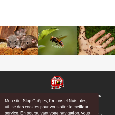
Rats
Frelons
Fourmis
© Copyright 2026 Stop Guêpes, Frelons et Nuisibles
Mon site, Stop Guêpes, Frelons et Nuisibles,
Mentions légales
utilise des cookies pour vous offrir le meilleur
Créé par
MattWeb
service. En poursuivant votre navigation, vous
Saint-Gaudens
-
Saint-Girons
-
Boulogne-sur-Gesse
-