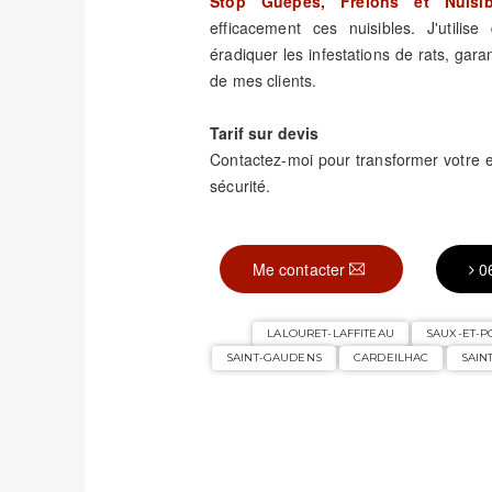
Stop Guêpes, Frelons et Nuisib
efficacement ces nuisibles. J'utili
éradiquer les infestations de rats, garant
de mes clients.
Tarif sur devis
Contactez-moi pour transformer votre
sécurité.
Me contacter
0
LALOURET-LAFFITEAU
SAUX-ET-
SAINT-GAUDENS
CARDEILHAC
SAIN