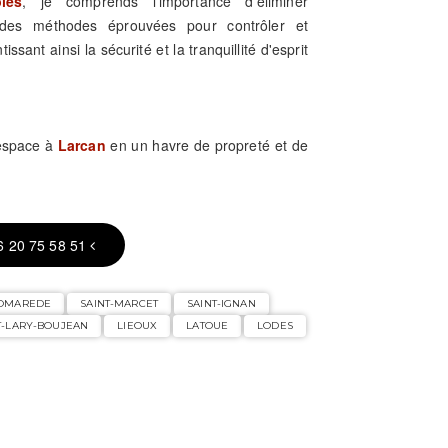
les
, je comprends l'importance d'éliminer
se des méthodes éprouvées pour contrôler et
issant ainsi la sécurité et la tranquillité d'esprit
 espace à
Larcan
en un havre de propreté et de
6 20 75 58 51
POMAREDE
SAINT-MARCET
SAINT-IGNAN
T-LARY-BOUJEAN
LIEOUX
LATOUE
LODES