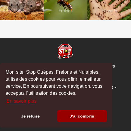
Rats
Frelons
Fourmis
© Copyright 2026 Stop Guêpes, Frelons et Nuisibles
Mon site, Stop Guêpes, Frelons et Nuisibles,
Mentions légales
utilise des cookies pour vous offrir le meilleur
Créé par
MattWeb
service. En poursuivant votre navigation, vous
Saint-Gaudens
-
Saint-Girons
-
Boulogne-sur-Gesse
-
acceptez l’utilisation des cookies.
Montréjeau
En savoir plus
Hoodspot
Je refuse
J'ai compris