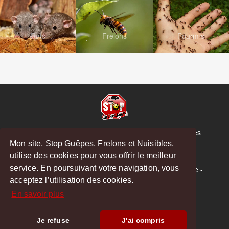
Rats
Frelons
Fourmis
© Copyright 2026 Stop Guêpes, Frelons et Nuisibles
Mon site, Stop Guêpes, Frelons et Nuisibles,
Mentions légales
utilise des cookies pour vous offrir le meilleur
Créé par
MattWeb
service. En poursuivant votre navigation, vous
Saint-Gaudens
-
Saint-Girons
-
Boulogne-sur-Gesse
-
acceptez l’utilisation des cookies.
Montréjeau
En savoir plus
Hoodspot
Je refuse
J'ai compris