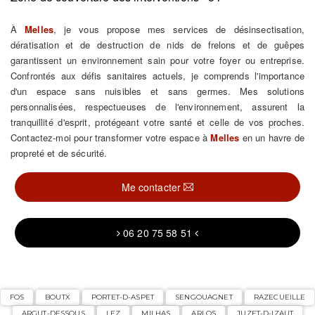
À
Melles
, je vous propose mes services de désinsectisation,
dératisation et de destruction de nids de frelons et de guêpes
garantissent un environnement sain pour votre foyer ou entreprise.
Confrontés aux défis sanitaires actuels, je comprends l'importance
d'un espace sans nuisibles et sans germes. Mes solutions
personnalisées, respectueuses de l'environnement, assurent la
tranquillité d'esprit, protégeant votre santé et celle de vos proches.
Contactez-moi pour transformer votre espace à
Melles
en un havre de
propreté et de sécurité.
Me contacter
06 20 75 58 51
FOS
BOUTX
PORTET-D-ASPET
SENGOUAGNET
RAZECUEILLE
ARGUT-DESSOUS
LEZ
MILHAS
ARLOS
JUZET-D-IZAUT