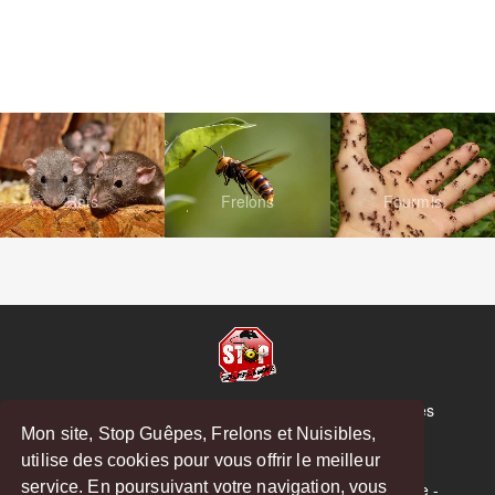
Rats
Frelons
Fourmis
© Copyright 2026 Stop Guêpes, Frelons et Nuisibles
Mon site, Stop Guêpes, Frelons et Nuisibles,
Mentions légales
utilise des cookies pour vous offrir le meilleur
Créé par
MattWeb
service. En poursuivant votre navigation, vous
Saint-Gaudens
-
Saint-Girons
-
Boulogne-sur-Gesse
-