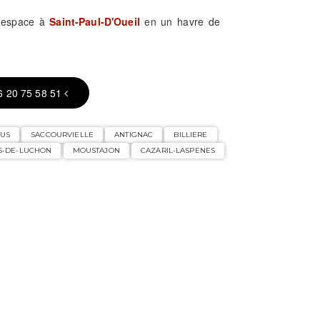
e espace à
Saint-Paul-D'Oueil
en un havre de
6 20 75 58 51
SUS
SACCOURVIELLE
ANTIGNAC
BILLIERE
S-DE-LUCHON
MOUSTAJON
CAZARIL-LASPENES