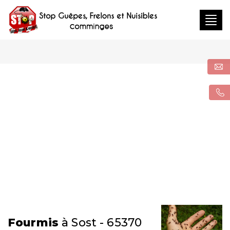
Togg
navig
Fourmis
à Sost - 65370