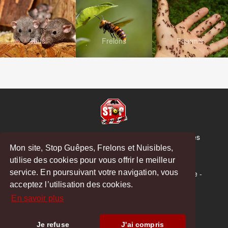
Rats
Frelons
Fourmis
© Copyright 2026 Stop Guêpes, Frelons et Nuisibles
Mon site, Stop Guêpes, Frelons et Nuisibles,
Mentions légales
utilise des cookies pour vous offrir le meilleur
Créé par
MattWeb
service. En poursuivant votre navigation, vous
Saint-Gaudens
-
Saint-Girons
-
Boulogne-sur-Gesse
-
acceptez l’utilisation des cookies.
Montréjeau
En savoir plus
Hoodspot
Je refuse
J'ai compris