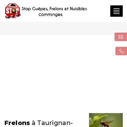
Togg
navig
Frelons
à Taurignan-