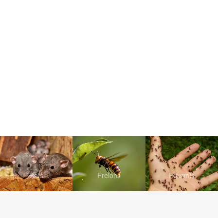
Rats
Frelons
Fourmis