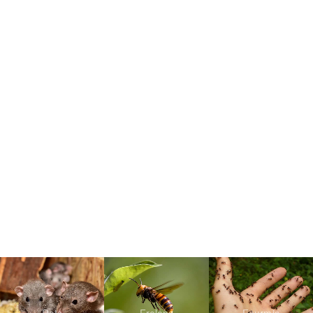
Rats
Frelons
Fourmis