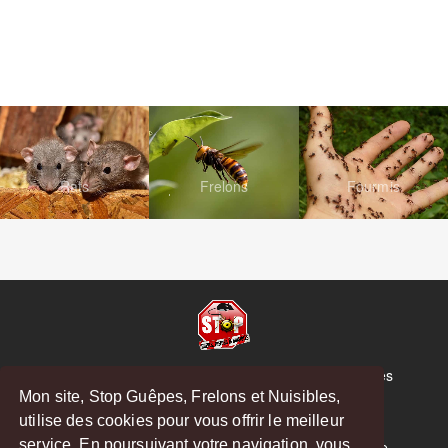
Rats
Frelons
Fourmis
© Copyright 2026 Stop Guêpes, Frelons et Nuisibles
Mon site, Stop Guêpes, Frelons et Nuisibles,
Mentions légales
utilise des cookies pour vous offrir le meilleur
Créé par
MattWeb
service. En poursuivant votre navigation, vous
Saint-Gaudens
-
Saint-Girons
-
Boulogne-sur-Gesse
-