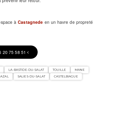
 prévenir leur retour.
 espace à
Castagnede
en un havre de propreté
6 20 75 58 51
LA-BASTIDE-DU-SALAT
TOUILLE
MANE
CAZAL
SALIES-DU-SALAT
CASTELBIAGUE