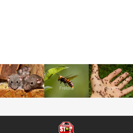
Rats
Frelons
Fourmis