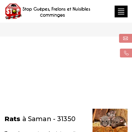
Togg
navig
Rats
à Saman - 31350