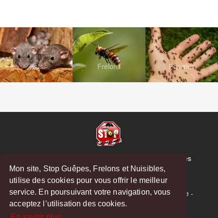
Rats
Frelons
Fourmis
© Copyright 2026 Stop Guêpes, Frelons et Nuisibles
Mon site, Stop Guêpes, Frelons et Nuisibles,
Mentions légales
utilise des cookies pour vous offrir le meilleur
Créé par
MattWeb
service. En poursuivant votre navigation, vous
Saint-Gaudens
-
Saint-Girons
-
Boulogne-sur-Gesse
-
acceptez l’utilisation des cookies.
Montréjeau
En savoir plus