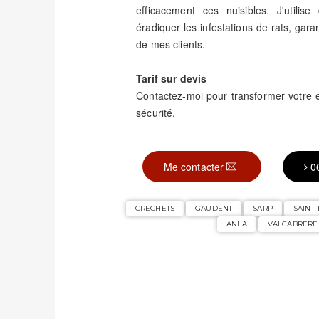
efficacement ces nuisibles. J'utili
éradiquer les infestations de rats, garant
de mes clients.
Tarif sur devis
Contactez-moi pour transformer votre
sécurité.
Me contacter
0
CRECHETS
GAUDENT
SARP
SAINT
ANLA
VALCABRERE