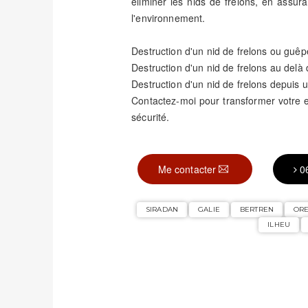
éliminer les nids de frelons, en assura
l'environnement.
Destruction d'un nid de frelons ou guêp
Destruction d'un nid de frelons au delà
Destruction d'un nid de frelons depuis u
Contactez-moi pour transformer votre
sécurité.
Me contacter
0
SIRADAN
GALIE
BERTREN
OR
ILHEU