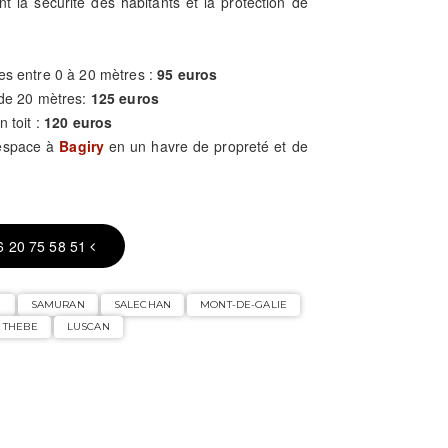
nt la sécurité des habitants et la protection de
es entre 0 à 20 mètres :
95 euros
 de 20 mètres:
125 euros
n toit :
120 euros
 espace à
Bagiry
en un havre de propreté et de
6 20 75 58 51
E
SAMURAN
SALECHAN
MONT-DE-GALIE
THEBE
LUSCAN