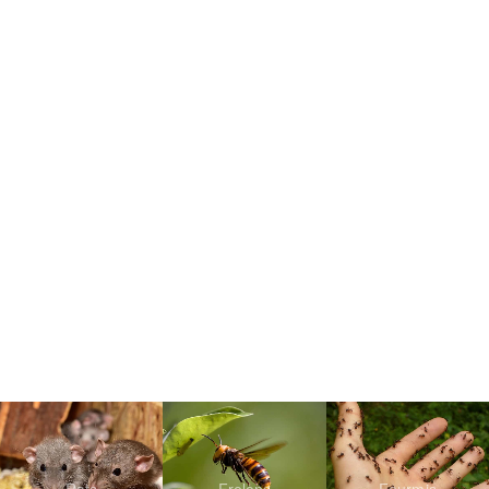
Rats
Frelons
Fourmis