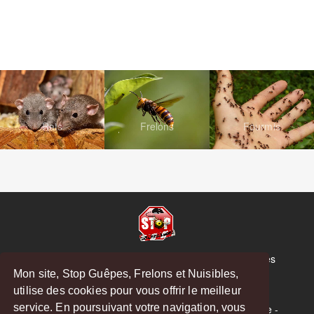
Rats
Frelons
Fourmis
© Copyright 2026 Stop Guêpes, Frelons et Nuisibles
Mon site, Stop Guêpes, Frelons et Nuisibles,
Mentions légales
utilise des cookies pour vous offrir le meilleur
Créé par
MattWeb
service. En poursuivant votre navigation, vous
Saint-Gaudens
-
Saint-Girons
-
Boulogne-sur-Gesse
-