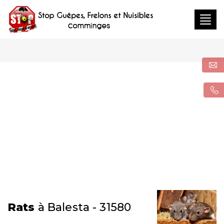
Togg
navig
Rats
à Balesta - 31580