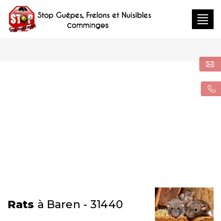
Togg
navig
Rats
à Baren - 31440