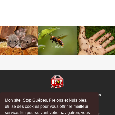
Rats
Frelons
Fourmis
© Copyright 2026 Stop Guêpes, Frelons et Nuisibles
Mon site, Stop Guêpes, Frelons et Nuisibles,
Mentions légales
utilise des cookies pour vous offrir le meilleur
Créé par
MattWeb
service. En poursuivant votre navigation, vous
Saint-Gaudens
-
Saint-Girons
-
Boulogne-sur-Gesse
-