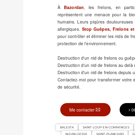
À
Bazordan
, les frelons, en parti
représentent une menace pour la biod
humains. Leurs piqûres douloureuses 
allergiques.
Stop Guêpes, Frelons et
pour contrôler et éliminer les nids de fr
protection de l'environnement.
Destruction d'un nid de frelons ou guêp
Destruction d'un nid de frelons au delà
Destruction d'un nid de frelons depuis u
Contactez-moi pour transformer votre
de sécurité.
Me contacter
0
BALESTA
SAINT-LOUP-EN-COMMINGES
NIZAN-GESSE
SAINT-PLANCARD
G