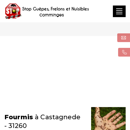
Togg
navig
Fourmis
à Castagnede
- 31260