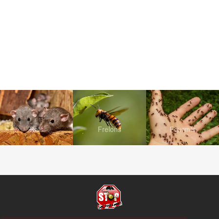
Rats
Frelons
Fourmis