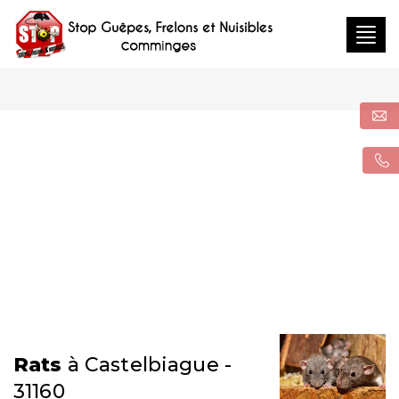
Togg
navig
Rats
à Castelbiague -
31160