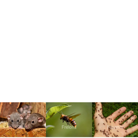
Rats
Frelons
Fourmis