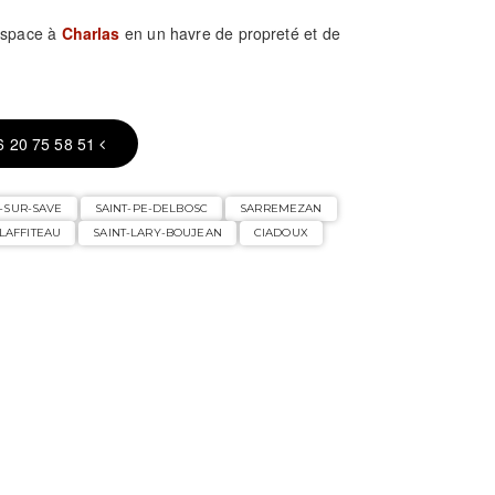
 espace à
Charlas
en un havre de propreté et de
6 20 75 58 51
-SUR-SAVE
SAINT-PE-DELBOSC
SARREMEZAN
LAFFITEAU
SAINT-LARY-BOUJEAN
CIADOUX