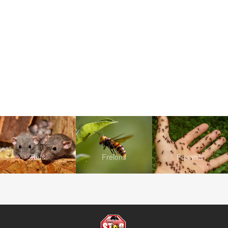
Rats
Frelons
Fourmis