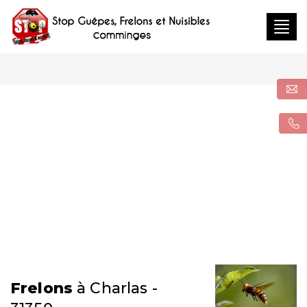
Togg
navig
Frelons
à Charlas -