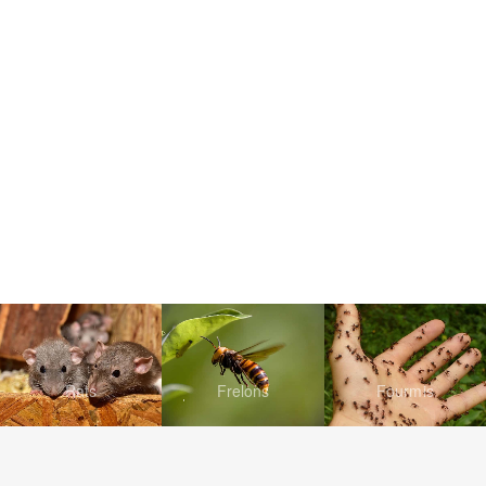
Rats
Frelons
Fourmis