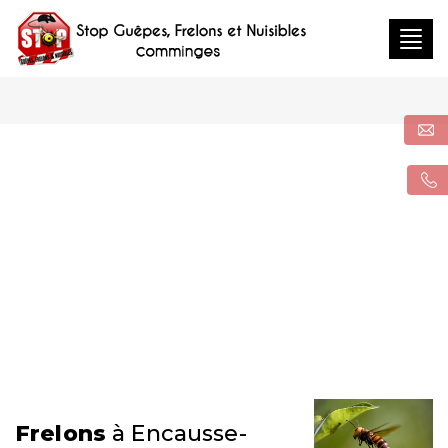
Togg
navig
Frelons
à Encausse-