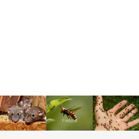
Rats
Frelons
Fourmis