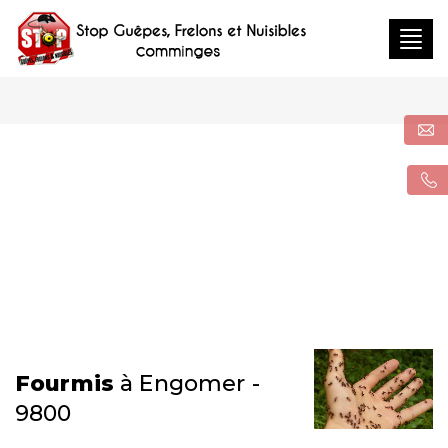
Togg
navig
Fourmis
à Engomer -
9800