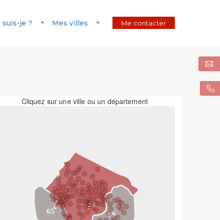
 suis-je ?
Mes villes
Me contacter
Cliquez sur une ville ou un département
31
65
09