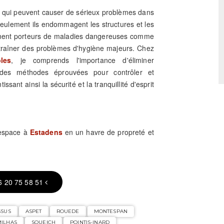
rs qui peuvent causer de sérieux problèmes dans
 seulement ils endommagent les structures et les
lement porteurs de maladies dangereuses comme
ntraîner des problèmes d'hygiène majeurs. Chez
les
, je comprends l'importance d'éliminer
se des méthodes éprouvées pour contrôler et
issant ainsi la sécurité et la tranquillité d'esprit
 espace à
Estadens
en un havre de propreté et
6 20 75 58 51
SSUS
ASPET
ROUEDE
MONTESPAN
ILHAS
SOUEICH
POINTIS-INARD