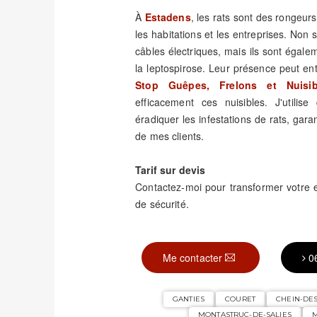
À
Estadens
, les rats sont des rongeu
les habitations et les entreprises. Non
câbles électriques, mais ils sont éga
la leptospirose. Leur présence peut e
Stop Guêpes, Frelons et Nuisib
efficacement ces nuisibles. J'utili
éradiquer les infestations de rats, garant
de mes clients.
Tarif sur devis
Contactez-moi pour transformer votre
de sécurité.
Me contacter
0
GANTIES
COURET
CHEIN-DE
MONTASTRUC-DE-SALIES
M