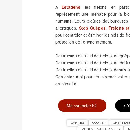
À
Estadens
, les frelons, en parti
représentent une menace pour la biod
humains. Leurs piqûres douloureuses 
allergiques.
Stop Guêpes, Frelons et
pour contrôler et éliminer les nids de fr
protection de l'environnement.
Destruction d'un nid de frelons ou guêp
Destruction d'un nid de frelons au delà
Destruction d'un nid de frelons depuis u
Contactez-moi pour transformer votre
de sécurité.
Me contacter
0
GANTIES
COURET
CHEIN-DE
MONTASTRUC-DE-SALIES
M