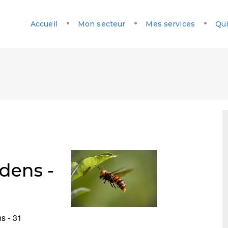
Accueil
Mon secteur
Mes services
Qui
dens -
s - 31