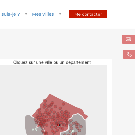
 suis-je ?
Mes villes
Me contacter
Cliquez sur une ville ou un département
31
65
09