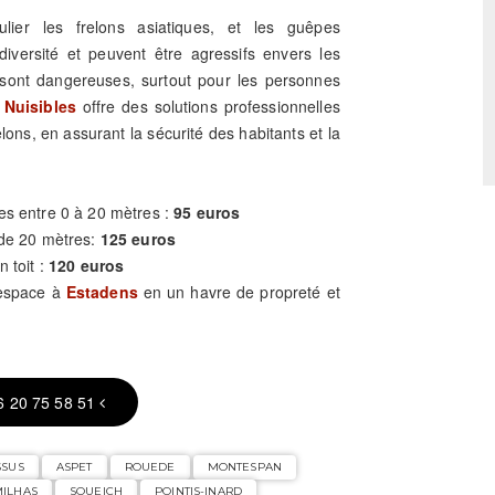
culier les frelons asiatiques, et les guêpes
iversité et peuvent être agressifs envers les
sont dangereuses, surtout pour les personnes
 Nuisibles
offre des solutions professionnelles
elons, en assurant la sécurité des habitants et la
es entre 0 à 20 mètres :
95 euros
 de 20 mètres:
125 euros
n toit :
120 euros
 espace à
Estadens
en un havre de propreté et
6 20 75 58 51
SSUS
ASPET
ROUEDE
MONTESPAN
ILHAS
SOUEICH
POINTIS-INARD