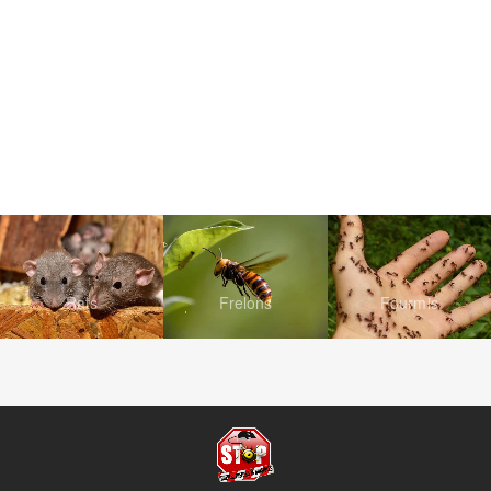
Rats
Frelons
Fourmis