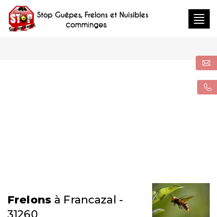
Togg
navig
Frelons
à Francazal -
31260