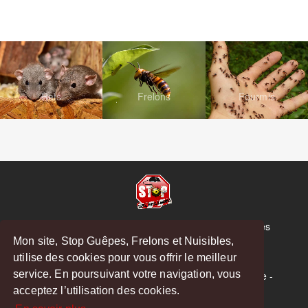
Rats
Frelons
Fourmis
© Copyright 2026 Stop Guêpes, Frelons et Nuisibles
Mon site, Stop Guêpes, Frelons et Nuisibles,
Mentions légales
utilise des cookies pour vous offrir le meilleur
Créé par
MattWeb
service. En poursuivant votre navigation, vous
Saint-Gaudens
-
Saint-Girons
-
Boulogne-sur-Gesse
-
acceptez l’utilisation des cookies.
Montréjeau