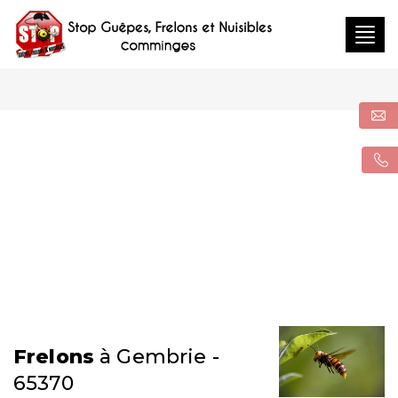
Togg
navig
Frelons
à Gembrie -
65370