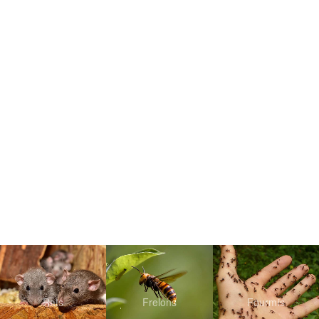
Rats
Frelons
Fourmis