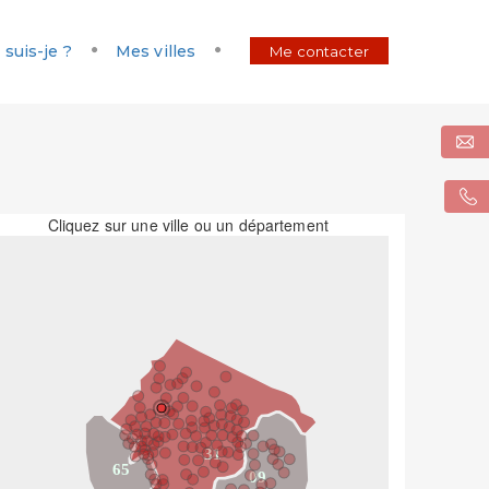
 suis-je ?
Mes villes
Me contacter
Cliquez sur une ville ou un département
31
65
09