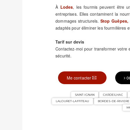
À
Lodes
, les fourmis peuvent être 
entreprises. Elles contaminent la nour
dommages structurels.
Stop Guêpes, 
adaptés pour éliminer les fourmilières et
Tarif sur devis
Contactez-moi pour transformer votre
sécurité.
Me contacter
0
SAINT-IGNAN
CARDEILHAC
LALOURET-LAFFITEAU
BORDES-DE-RIVIERE
M