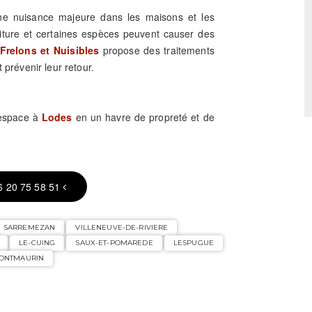
une nuisance majeure dans les maisons et les
riture et certaines espèces peuvent causer des
Frelons et Nuisibles
propose des traitements
 prévenir leur retour.
 espace à
Lodes
en un havre de propreté et de
6 20 75 58 51
SARREMEZAN
VILLENEUVE-DE-RIVIERE
LE-CUING
SAUX-ET-POMAREDE
LESPUGUE
ONTMAURIN