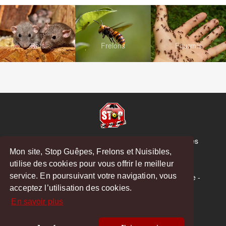
Rats
Frelons
Fourmis
© Copyright 2026 Stop Guêpes, Frelons et Nuisibles
Mon site, Stop Guêpes, Frelons et Nuisibles,
Mentions légales
utilise des cookies pour vous offrir le meilleur
Créé par
MattWeb
service. En poursuivant votre navigation, vous
Saint-Gaudens
-
Saint-Girons
-
Boulogne-sur-Gesse
-
acceptez l’utilisation des cookies.
Montréjeau
En savoir plus
Hoodspot