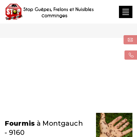
Togg
navig
Fourmis
à Montgauch
- 9160