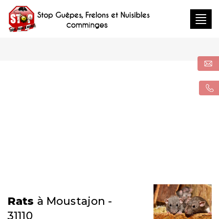
Togg
navig
Rats
à Moustajon -
31110