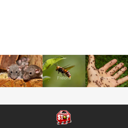
Rats
Frelons
Fourmis