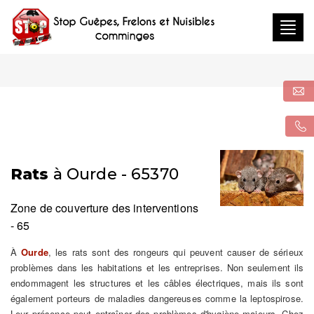
Togg
navig
Rats
à Ourde - 65370
Zone de couverture des interventions
- 65
À
Ourde
, les rats sont des rongeurs qui peuvent causer de sérieux
problèmes dans les habitations et les entreprises. Non seulement ils
endommagent les structures et les câbles électriques, mais ils sont
également porteurs de maladies dangereuses comme la leptospirose.
Leur présence peut entraîner des problèmes d'hygiène majeurs. Chez