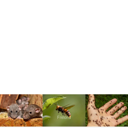
Rats
Frelons
Fourmis