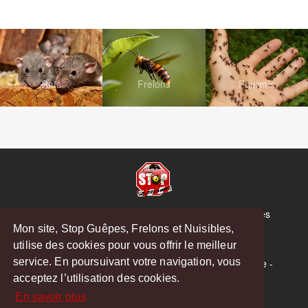
Rats
Frelons
Fourmis
© Copyright 2026 Stop Guêpes, Frelons et Nuisibles
Mon site, Stop Guêpes, Frelons et Nuisibles,
Mentions légales
utilise des cookies pour vous offrir le meilleur
Créé par
MattWeb
service. En poursuivant votre navigation, vous
Saint-Gaudens
-
Saint-Girons
-
Boulogne-sur-Gesse
-
acceptez l’utilisation des cookies.
Montréjeau
En savoir plus