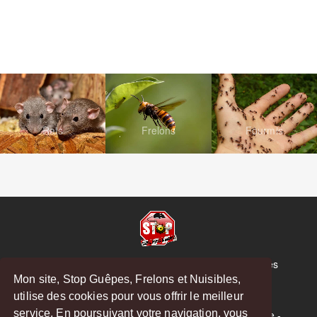
Rats
Frelons
Fourmis
© Copyright 2026 Stop Guêpes, Frelons et Nuisibles
Mon site, Stop Guêpes, Frelons et Nuisibles,
Mentions légales
utilise des cookies pour vous offrir le meilleur
Créé par
MattWeb
service. En poursuivant votre navigation, vous
Saint-Gaudens
-
Saint-Girons
-
Boulogne-sur-Gesse
-