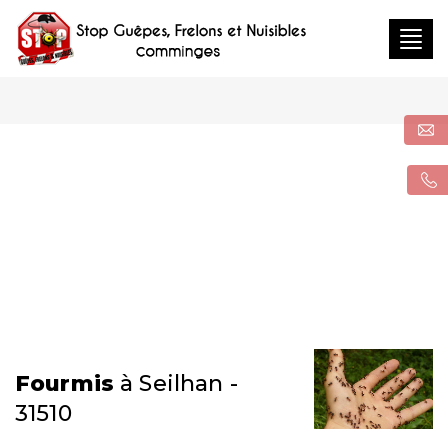
Togg
navig
Fourmis
à Seilhan -
31510