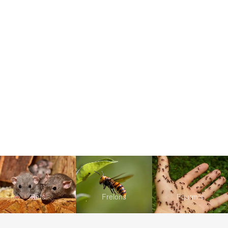
Rats
Frelons
Fourmis