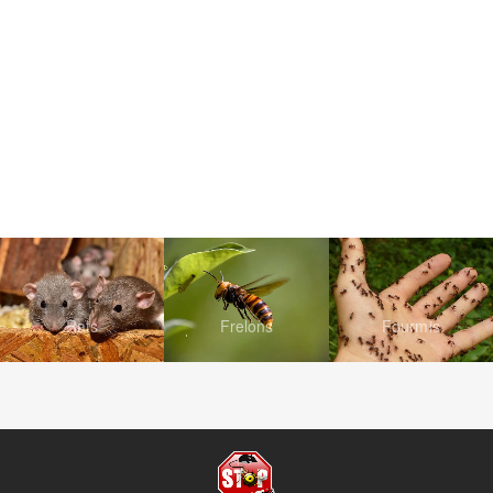
Rats
Frelons
Fourmis