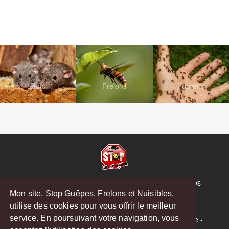
Rats
Frelons
Fourmis
© Copyright 2026 Stop Guêpes, Frelons et Nuisibles
Mon site, Stop Guêpes, Frelons et Nuisibles,
Mentions légales
utilise des cookies pour vous offrir le meilleur
Créé par
MattWeb
service. En poursuivant votre navigation, vous
Saint-Gaudens
-
Saint-Girons
-
Boulogne-sur-Gesse
-