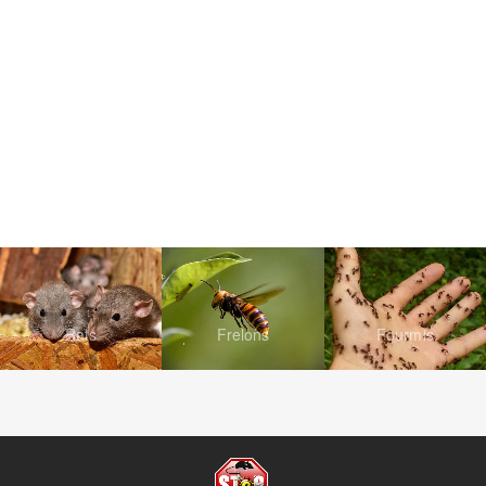
Rats
Frelons
Fourmis