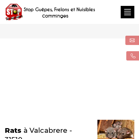
Togg
navig
Rats
à Valcabrere -