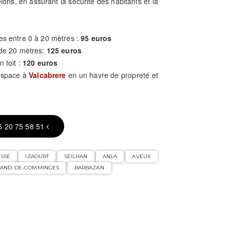
elons, en assurant la sécurité des habitants et la
es entre 0 à 20 mètres :
95 euros
 de 20 mètres:
125 euros
n toit :
120 euros
 espace à
Valcabrere
en un havre de propreté et
6 20 75 58 51
SSE
IZAOURT
SEILHAN
ANLA
AVEUX
TRAND-DE-COMMINGES
BARBAZAN