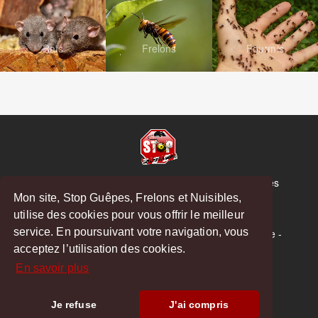
Rats
Frelons
Fourmis
© Copyright 2026 Stop Guêpes, Frelons et Nuisibles
Mon site, Stop Guêpes, Frelons et Nuisibles,
Mentions légales
utilise des cookies pour vous offrir le meilleur
Créé par
MattWeb
service. En poursuivant votre navigation, vous
Saint-Gaudens
-
Saint-Girons
-
Boulogne-sur-Gesse
-
acceptez l’utilisation des cookies.
Montréjeau
En savoir plus
Hoodspot
Je refuse
J'ai compris