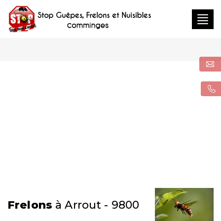
Togg
navig
Frelons
à Arrout - 9800